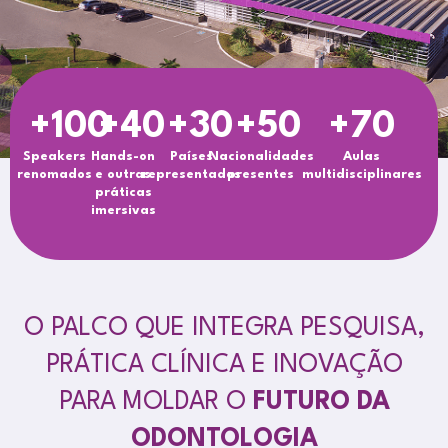
+
100
+
40
+
30
+
50
+
70
Speakers
Hands-on
Países
Nacionalidades
Aulas
renomados
e outras
representados
presentes
multidisciplinares
práticas
imersivas
O PALCO QUE INTEGRA PESQUISA,
PRÁTICA CLÍNICA E INOVAÇÃO
PARA MOLDAR O
FUTURO DA
ODONTOLOGIA