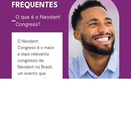
FREQUENTES
O que é o Neodent
Congress?
O Neodent
Congress é o maior
e mais relevante
congresso da
Neodent no Brasil,
um evento que
inspira, conecta e
transforma o
mercado
odontológico. Mais
do que um encontro
científico, é uma
experiência única
que reúne