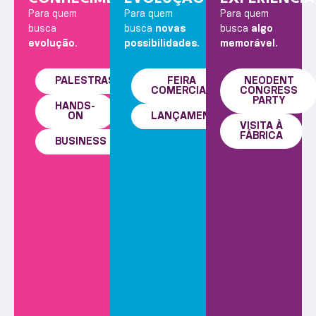
Para quem
Para quem
Para quem
busca
busca
novas
busca
algo
evolução.
possibilidades.
memorável.
PALESTRAS
FEIRA
NEODENT
COMERCIAL
CONGRESS
PARTY
HANDS-
ON
LANÇAMENTOS
VISITA À
FÁBRICA
BUSINESS