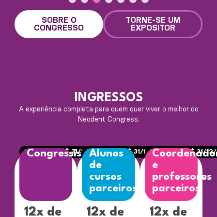
1
2
3
4
5
6
SOBRE O
TORNE-SE UM
CONGRESSO
EXPOSITOR
INGRESSOS
A experiência completa para quem quer viver o melhor do
Neodent Congress.
3º LOTE (ATÉ 31/12/26)
Congressistas
3º LOTE (ATÉ 31/12/26)
Alunos
3º LOTE (ATÉ 31/12/
Coordenado
de
e
cursos
professores
parceiros
parceiros
12x de
12x de
12x de