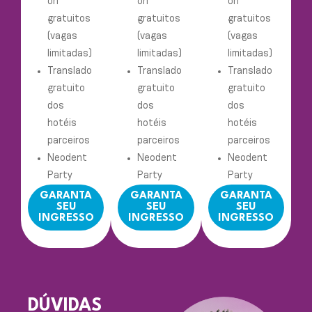
on
on
on
gratuitos
gratuitos
gratuitos
(vagas
(vagas
(vagas
limitadas)
limitadas)
limitadas)
Translado
Translado
Translado
gratuito
gratuito
gratuito
dos
dos
dos
hotéis
hotéis
hotéis
parceiros
parceiros
parceiros
Neodent
Neodent
Neodent
Party
Party
Party
GARANTA
GARANTA
GARANTA
SEU
SEU
SEU
INGRESSO
INGRESSO
INGRESSO
DÚVIDAS