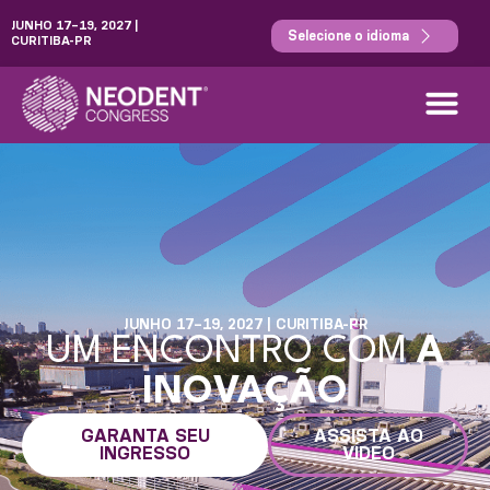
JUNHO 17–19, 2027 |
Selecione o idioma
CURITIBA-PR
JUNHO 17–19, 2027 | CURITIBA-PR
UM ENCONTRO COM
A
INOVAÇÃO
GARANTA SEU
ASSISTA AO
INGRESSO
VÍDEO