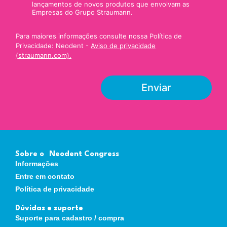
s
lançamentos de novos produtos que envolvam as
d
Empresas do Grupo Straumann.
e
m
Para maiores informações consulte nossa Política de
a
Privacidade: Neodent -
Aviso de privacidade
r
(straumann.com).
c
a
ç
Enviar
ã
o
*
Sobre o Neodent Congress
Informações
Entre em contato
Política de privacidade
Dúvidas e suporte
Suporte para cadastro / compra