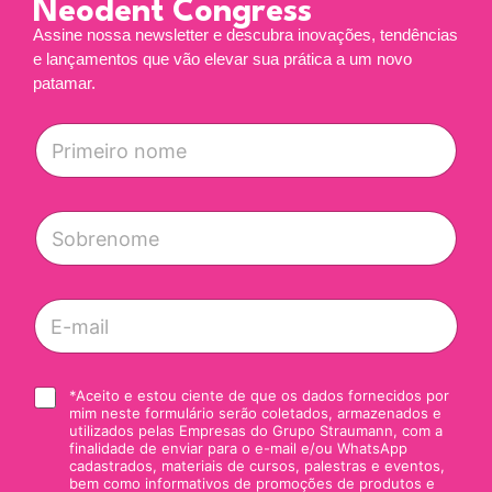
Neodent Congress
Assine nossa newsletter e descubra inovações, tendências
e lançamentos que vão elevar sua prática a um novo
patamar.
P
r
i
m
e
S
i
o
r
b
o
r
n
e
E
o
n
-
m
o
m
e
m
a
*
*
e
i
C
*Aceito e estou ciente de que os dados fornecidos por
*
*
l
mim neste formulário serão coletados, armazenados e
a
*
utilizados pelas Empresas do Grupo Straumann, com a
i
finalidade de enviar para o e-mail e/ou WhatsApp
x
cadastrados, materiais de cursos, palestras e eventos,
a
bem como informativos de promoções de produtos e