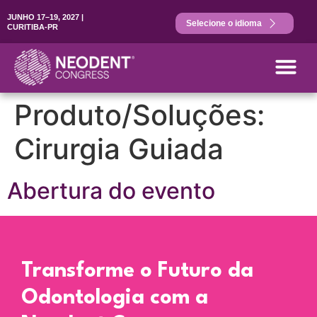
JUNHO 17–19, 2027 |
Selecione o idioma
CURITIBA-PR
Produto/Soluções:
Cirurgia Guiada
Abertura do evento
Transforme o Futuro da
Odontologia com a