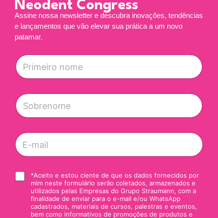
Neodent Congress
Assine nossa newsletter e descubra inovações, tendências
e lançamentos que vão elevar sua prática a um novo
patamar.
P
r
i
m
e
S
i
o
r
b
o
r
n
e
E
o
n
-
m
o
m
e
m
a
m
*
e
i
C
*Aceito e estou ciente de que os dados fornecidos por
a
*
l
mim neste formulário serão coletados, armazenados e
a
r
*
utilizados pelas Empresas do Grupo Straumann, com a
i
c
finalidade de enviar para o e-mail e/ou WhatsApp
x
a
cadastrados, materiais de cursos, palestras e eventos,
a
ç
bem como informativos de promoções de produtos e