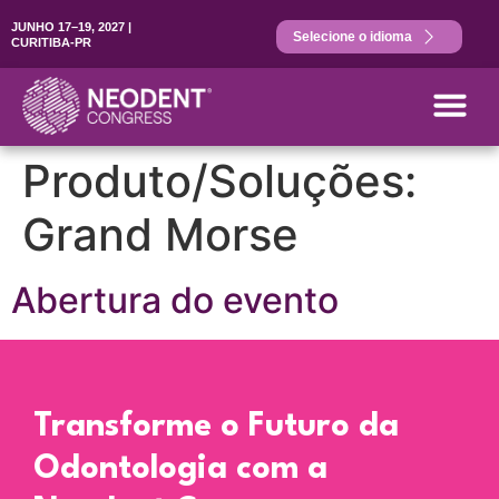
JUNHO 17–19, 2027 |
Selecione o idioma
CURITIBA-PR
Produto/Soluções:
Grand Morse
Abertura do evento
Transforme o Futuro da
Odontologia com a