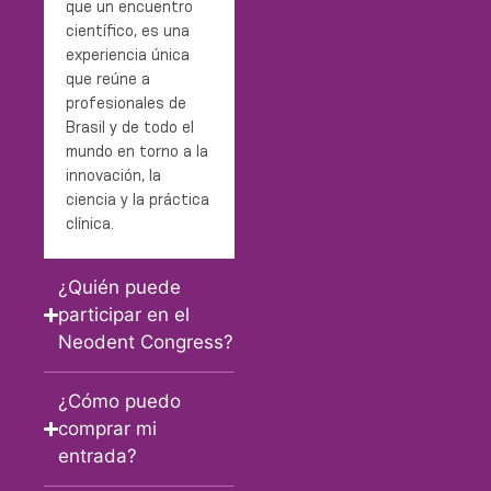
que un encuentro
científico, es una
experiencia única
que reúne a
profesionales de
Brasil y de todo el
mundo en torno a la
innovación, la
ciencia y la práctica
clínica.
¿Quién puede
participar en el
Neodent Congress?
¿Cómo puedo
comprar mi
entrada?