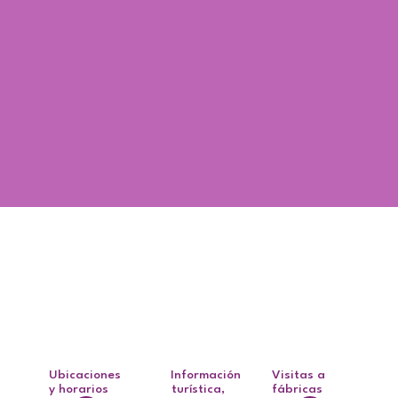
TU EXPERIENCIA EN EL
NEODENT
CONGRESS
PUEDE IR MUCHO MÁS
ALLÁ
Ubicaciones
Información
Visitas a
y horarios
turística,
fábricas